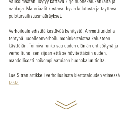
Valikoimastani löytyy kattava kirjo huonekalukankaita ja
nahkoja. Materiaalit kestävät hyvin kulutusta ja täyttävät
paloturvallisuusmääräykset.
Verhoiluala edistää kestävää kehitystä. Ammattitaidolla
tehtynä uudelleenverhoilu moninkertaistaa kalusteen
käyttöiän. Toimiva runko saa uuden elämän entisöitynä ja
verhoiltuna, sen sijaan että se hävitettäisiin uuden,
mahdollisesti heikompilaatuisen huonekalun tieltä.
Lue Sitran artikkeli verhoilualasta kiertotalouden ytimessä
tästä
.