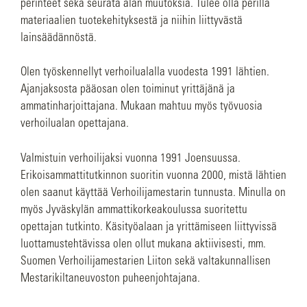
perinteet sekä seurata alan muutoksia. Tulee olla perillä
materiaalien tuotekehityksestä ja niihin liittyvästä
lainsäädännöstä.
Olen työskennellyt verhoilualalla vuodesta 1991 lähtien.
Ajanjaksosta pääosan olen toiminut yrittäjänä ja
ammatinharjoittajana. Mukaan mahtuu myös työvuosia
verhoilualan opettajana.
Valmistuin verhoilijaksi vuonna 1991 Joensuussa.
Erikoisammattitutkinnon suoritin vuonna 2000, mistä lähtien
olen saanut käyttää Verhoilijamestarin tunnusta. Minulla on
myös Jyväskylän ammattikorkeakoulussa suoritettu
opettajan tutkinto. Käsityöalaan ja yrittämiseen liittyvissä
luottamustehtävissa olen ollut mukana aktiivisesti, mm.
Suomen Verhoilijamestarien Liiton sekä valtakunnallisen
Mestarikiltaneuvoston puheenjohtajana.